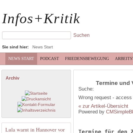
Infos+Kritik
Sie sind hier:
News Start
NEWS START
PODCAST
FRIEDENSBEWEGUNG
ARBEIT
Archiv
Termine und 
Suche:
Wrong request - access 
« zur Artikel-Übersicht
Powered by
CMSimpleB
Lula warnt in Hannover vor
Termine für den 