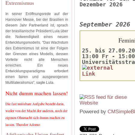
Extremismus
Dezember 2026
In seiner Eröffnungsrede auf der
Hannover Messe, bei der Brasilien in
September 2026
diesem Jahr Partnerland ist, sprach
der brasilianische Präsident Lula über
die Notwendigkeit eines neuen
Femini
Entwicklungsmodells. "Das Wachstum
des Extremismus ist eine der Folgen
25. bis 27.09.20
der Grenzen eines Modells, dessen
13:00 Fr - 15:00
Vorteile nicht alle Menschen
Universitätsstra
erreichen. Ein neues
Entwicklungsparadigma erfordert
einen fairen und ausgewogenen
Multilateralismus", sagte Lula.
Nicht dumm machen lassen!
Die fast unlösbare Aufgabe besteht darin,
weder von der Macht der anderen, noch der
Powered by
CMSimpleB
eigenen Ohnmacht sich dumm machen zu
lassen. Theodor Adorno
Afrikanische Union fordert