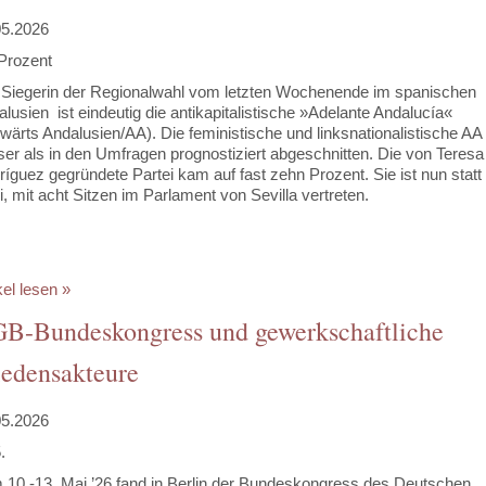
05.2026
Prozent
 Siegerin der Regionalwahl vom letzten Wochenende im spanischen
lusien ist eindeutig die antikapitalistische »Adelante Andalucía«
wärts Andalusien/AA). Die feministische und linksnationalistische AA
er als in den Umfragen prognostiziert abgeschnitten. Die von Teresa
íguez gegründete Partei kam auf fast zehn Prozent. Sie ist nun statt
, mit acht Sitzen im Parlament von Sevilla vertreten.
kel lesen »
B-Bundeskongress und gewerkschaftliche
iedensakteure
05.2026
.
 10.-13. Mai ’26 fand in Berlin der Bundeskongress des Deutschen