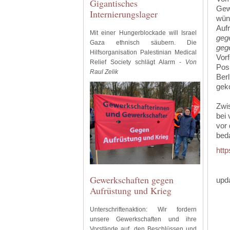
Gigantisches
Gew
Internierungslager
wüns
Auf
Mit einer Hungerblockade will Israel
gege
Gaza ethnisch säubern. Die
gege
Hilfsorganisation Palestinian Medical
Vor
Relief Society schlägt Alarm -
Von
Posi
Raul Zelik
Berl
ge
Zwi
bei 
vor 
beda
htt
Gewerkschaften gegen
upda
Aufrüstung und Krieg
Unterschriftenaktion: Wir fordern
unsere Gewerkschaften und ihre
‍
Vorstände auf, den Beschlüssen und