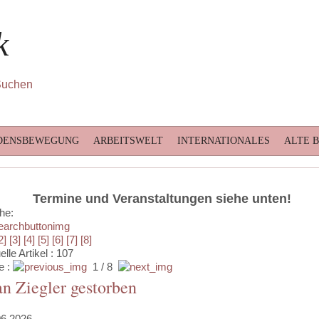
k
DENSBEWEGUNG
ARBEITSWELT
INTERNATIONALES
ALTE 
Termine und Veranstaltungen siehe unten!
he:
2]
[3]
[4]
[5]
[6]
[7]
[8]
elle Artikel : 107
e :
1 / 8
an Ziegler gestorben
06.2026