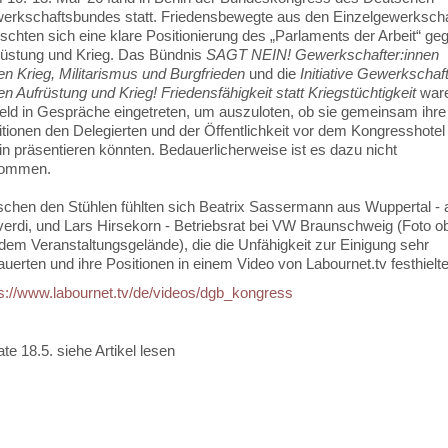
erkschaftsbundes statt. Friedensbewegte aus den Einzelgewerksch
chten sich eine klare Positionierung des „Parlaments der Arbeit“ ge
rüstung und Krieg. Das Bündnis
SAGT NEIN! Gewerkschafter:innen
n Krieg, Militarismus und Burgfrieden
und die
Initiative Gewerkschaf
n Aufrüstung und Krieg! Friedensfähigkeit statt Kriegstüchtigkeit
ware
feld in Gespräche eingetreten, um auszuloten, ob sie gemeinsam ihre
tionen den Delegierten und der Öffentlichkeit vor dem Kongresshotel 
in präsentieren könnten. Bedauerlicherweise ist es dazu nicht
kommen.
schen den Stühlen fühlten sich Beatrix Sassermann aus Wuppertal - a
verdi, und Lars Hirsekorn - Betriebsrat bei VW Braunschweig (Foto o
dem Veranstaltungsgelände), die die Unfähigkeit zur Einigung sehr
uerten und ihre Positionen in einem Video von Labournet.tv festhielte
ps://www.labournet.tv/de/videos/dgb_kongress
te 18.5. siehe Artikel lesen