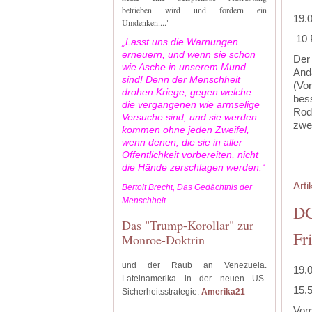
betrieben wird und fordern ein
19.
Umdenken...."
10 
„Lasst uns die Warnungen
erneuern, und wenn sie schon
Der
wie Asche in unserem Mund
Anda
sind! Denn der Menschheit
(Vor
drohen Kriege, gegen welche
bess
die vergangenen wie armselige
Rodr
Versuche sind, und sie werden
zwei
kommen ohne jeden Zweifel,
wenn denen, die sie in aller
Öffentlichkeit vorbereiten, nicht
‍
die Hände zerschlagen werden.“
Arti
Bertolt Brecht, Das Gedächtnis der
Menschheit
DG
Das "Trump-Korollar" zur
Fr
Monroe-Doktrin
und der Raub an Venezuela.
19.
Lateinamerika in der neuen US-
15.5
Sicherheitsstrategie.
Amerika21
Vom