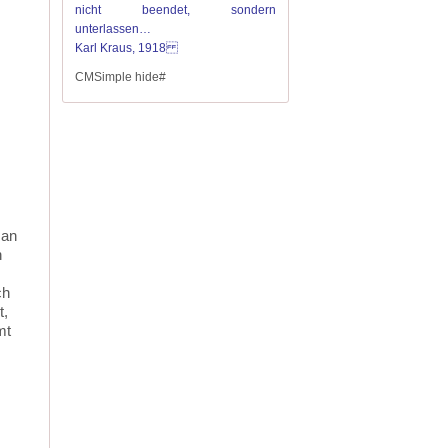
nicht beendet, sondern
unterlassen…
Karl Kraus, 1918
CMSimple hide#
Man
n
ch
t,
mt