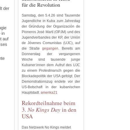
für die Revolution
lt der
Samstag, den 5.4.26 sind Tausende
Jugendliche in Kuba zum Jahrestag
der Gründung der Organización de
ogie
Pioneros José Martí (OPJM) und des
 in
Jugendverbandes der KP, der Unión
t auf
de Jóvenes Comunistas (UJC), auf
sses
die Straße
gegangen
.
Bereits am
Donnerstag der vergangenen
hte
Woche sind tausende junge
Kubaner:innen dem Aufruf des UJC
zu einem Protestmarsch gegen die
Blockadepolitik der USA gefolgt.
Der
Demonstrationszug endete vor der
US-Botschaft in der kubanischen
Hauptstadt.
amerika21
Rekordteilnahme beim
3.
No Kings Day
in den
USA
Das Netzwerk No Kings meldet