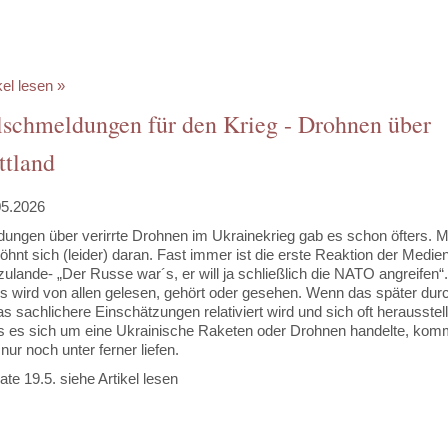
kel lesen »
lschmeldungen für den Krieg - Drohnen über
ttland
05.2026
dungen über verirrte Drohnen im Ukrainekrieg gab es schon öfters. 
hnt sich (leider) daran. Fast immer ist die erste Reaktion der Medie
zulande- „Der Russe war´s, er will ja schließlich die NATO angreifen“.
s wird von allen gelesen, gehört oder gesehen. Wenn das später dur
s sachlichere Einschätzungen relativiert wird und sich oft herausstell
s es sich um eine Ukrainische Raketen oder Drohnen handelte, kom
nur noch unter ferner liefen.
te 19.5. siehe Artikel lesen