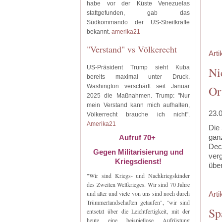
habe vor der Küste Venezuelas
stattgefunden, gab das
Südkommando der US-Streitkräfte
bekannt.
amerika21
"Verstand" vs Völkerecht
Arti
US-Präsident Trump sieht Kuba
Ni
bereits maximal unter Druck.
Washington verschärft seit Januar
Or
2025 die Maßnahmen. Trump: "Nur
mein Verstand kann mich aufhalten,
23.
Völkerrecht brauche ich nicht".
Amerika21
‍Die
ganz
Aufruf 70+
Dec
Gegen Militarisierung und
ver
Kriegsdienst!
üb
"Wir sind Kriegs- und Nachkriegskinder
‍
des Zweiten Weltkrieges. Wir sind 70 Jahre
und älter und viele von uns sind noch durch
Arti
Trümmerlandschaften gelaufen", "wir sind
Sp
entsetzt über die Leichtfertigkeit, mit der
heute eine beispiellose Aufrüstung