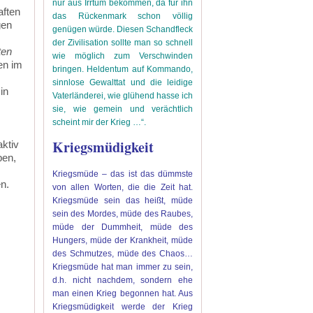
nur aus Irrtum bekommen, da für ihn
aften
das Rückenmark schon völlig
gen
genügen würde. Diesen Schandfleck
der Zivilisation sollte man so schnell
ten
wie möglich zum Verschwinden
n im
bringen. Heldentum auf Kommando,
sinnlose Gewalttat und die leidige
in
Vaterländerei, wie glühend hasse ich
sie, wie gemein und verächtlich
scheint mir der Krieg …“.
Kriegsmüdigkeit
ktiv
ben,
Kriegsmüde – das ist das dümmste
n.
von allen Worten, die die Zeit hat.
Kriegsmüde sein das heißt, müde
sein des Mordes, müde des Raubes,
müde der Dummheit, müde des
Hungers, müde der Krankheit, müde
des Schmutzes, müde des Chaos…
Kriegsmüde hat man immer zu sein,
d.h. nicht nachdem, sondern ehe
man einen Krieg begonnen hat. Aus
Kriegsmüdigkeit werde der Krieg