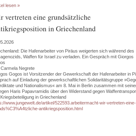
kel lesen »
r vertreten eine grundsätzliche
tikriegsposition in Griechenland
05.2026
echenland: Die Hafenarbeiter von Piräus weigerten sich während des
agenozids, Waffen für Israel zu verladen. Ein Gespräch mit Giorgos
os
 Carmela Negrete
gos Gogos ist Vorsitzender der Gewerkschaft der Hafenarbeiter in Pi
sprach auf Einladung der gewerkschaftlichen Solidaritätsgruppe »Geg
rdiktate und Nationalismus« am 8. Mai in Berlin zusammen mit sein
legen Haris Papavramidis über den Widerstand gegen Waffentranspor
Kriegsbeteiligung in Griechenland
s://www.jungewelt.de/artikel/522593.arbeitermacht-wir-vertreten-eine-
nds%C3%A4tzliche-antikriegsposition.html