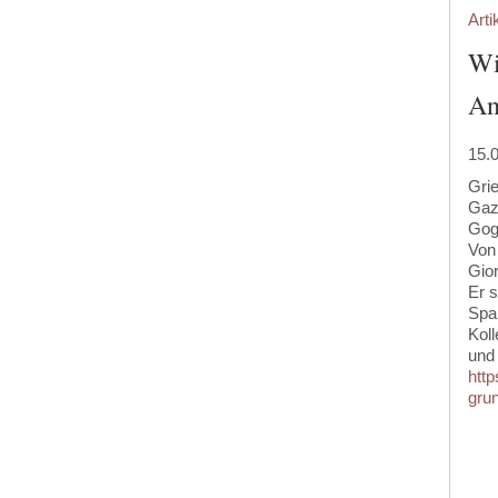
Arti
Wi
An
15.
Gri
Gaz
Gog
Von
Gior
Er 
Spa
Kol
und 
http
gru
‍
‍