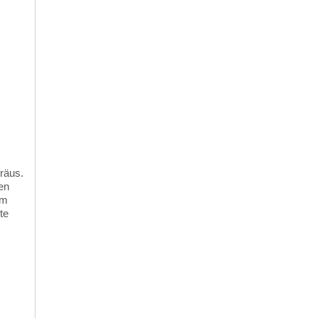
räus.
en
em
te