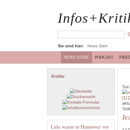
Infos+Kriti
Sie sind hier:
News Start
NEWS START
PODCAST
FRIE
Archiv
Suc
[1]
[
aktu
Seit
Je
Lula warnt in Hannover vor
12.