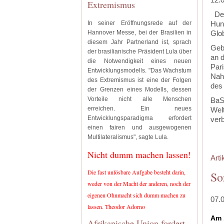
Extremismus
De
In seiner Eröffnungsrede auf der
Hun
Hannover Messe, bei der Brasilien in
Glob
diesem Jahr Partnerland ist, sprach
Ge­b
der brasilianische Präsident Lula über
an d
die Notwendigkeit eines neuen
Pari
Entwicklungsmodells. "Das Wachstum
Nah
des Extremismus ist eine der Folgen
des
der Grenzen eines Modells, dessen
Vorteile nicht alle Menschen
BaSo
erreichen. Ein neues
Wel
Entwicklungsparadigma erfordert
ver
einen fairen und ausgewogenen
Multilateralismus", sagte Lula.
Nicht dumm machen lassen!
Arti
Die fast unlösbare Aufgabe besteht darin,
So
weder von der Macht der anderen, noch der
eigenen Ohnmacht sich dumm machen zu
07.
lassen. Theodor Adorno
Am 
Afrikanische Union fordert