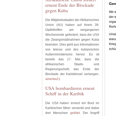
Ger
erneut Ende der Blockade
gegen Kuba
Wir w
der e
Die Mitgliedsstaaten der Afrikanischen
orga
Union (AU) haben auf ihrem 39.
ReAr
Gipfeltreffen am vergangenen
Unse
Wochenende gefordert, dass die USA
waru
die Zwangsmaßnahmen gegen Kuba
Krie
beenden. Dies geht aus Informationen
schü
von telesur und des kubanischen
Außenministeriums hervor. Es ist
bereits das 17. Mal, dass die
afrikanischen Staats- und
Regierungschefs das Ende der
Blockade der Karibikinsel verlangen.
amerika21
USA bombardieren erneut
Schiff in der Karibik
Die USA haben erneut ein Boot im
Karibischen Meer versenkt und dabei
drei Menschen
getötet
. Der Angriff