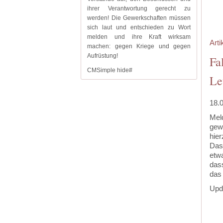
‍
ihrer Verantwortung gerecht zu
‍
werden! Die Gewerkschaften müssen
sich laut und entschieden zu Wort
melden und ihre Kraft wirksam
Arti
machen: gegen Kriege und gegen
Aufrüstung!
Fa
CMSimple hide#
Le
18.
Mel
gewö
hier
Das
etwa
das
das 
Upda