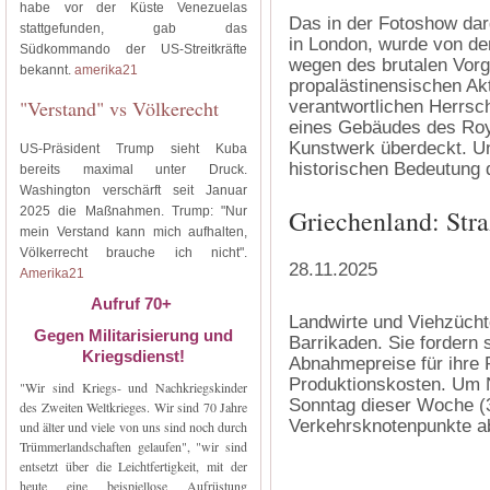
habe vor der Küste Venezuelas
Das in der Fotoshow darg
stattgefunden, gab das
in London, wurde von den
Südkommando der US-Streitkräfte
wegen des brutalen Vorg
bekannt.
amerika21
propalästinensischen Akt
"Verstand" vs Völkerecht
verantwortlichen Herrsc
eines Gebäudes des Roya
Kunstwerk überdeckt. Un
US-Präsident Trump sieht Kuba
historischen Bedeutung
bereits maximal unter Druck.
Washington verschärft seit Januar
2025 die Maßnahmen. Trump: "Nur
Griechenland: Str
mein Verstand kann mich aufhalten,
Völkerrecht brauche ich nicht".
28.11.2025
Amerika21
Aufruf 70+
Landwirte und Viehzücht
Gegen Militarisierung und
Barrikaden. Sie fordern 
Kriegsdienst!
Abnahmepreise für ihre 
Produktionskosten. Um N
"Wir sind Kriegs- und Nachkriegskinder
Sonntag dieser Woche (3
des Zweiten Weltkrieges. Wir sind 70 Jahre
Verkehrsknotenpunkte a
und älter und viele von uns sind noch durch
Trümmerlandschaften gelaufen", "wir sind
entsetzt über die Leichtfertigkeit, mit der
heute eine beispiellose Aufrüstung