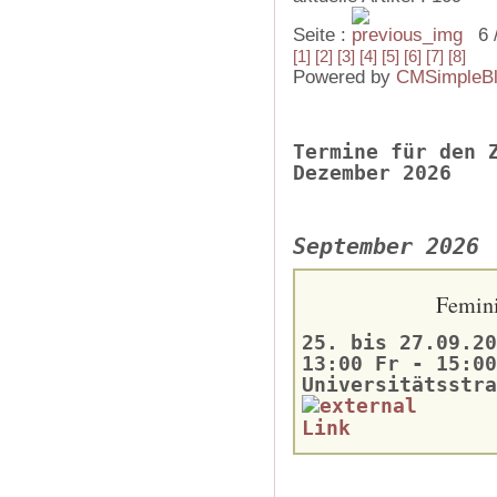
Seite :
6 
[1]
[2]
[3]
[4]
[5]
[6]
[7]
[8]
Powered by
CMSimpleB
Termine für den 
Dezember 2026
September 2026
Femini
25. bis 27.09.20
13:00 Fr - 15:00
Universitätsstra