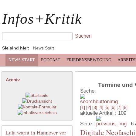
Infos+Kritik
Sie sind hier:
News Start
NEWS START
PODCAST
FRIEDENSBEWEGUNG
ARBEIT
Archiv
Termine und 
Suche:
[1]
[2]
[3]
[4]
[5]
[6]
[7]
[8]
aktuelle Artikel : 109
Seite :
6 
Digitale Neofaschi
Lula warnt in Hannover vor