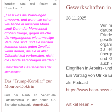
betrieben wird und fordern ein
Gewerkschaften in
Umdenken...."
„Lasst uns die Warnungen
28.11.2025
erneuern, und wenn sie schon
wie Asche in unserem Mund
Wir m
sind! Denn der Menschheit
darüb
drohen Kriege, gegen welche
Frie
die vergangenen wie armselige
gesell
Versuche sind, und sie werden
organ
kommen ohne jeden Zweifel,
zu ei
wenn denen, die sie in aller
überge
Öffentlichkeit vorbereiten, nicht
und G
die Hände zerschlagen werden.“
auch 
Bertolt Brecht, Das Gedächtnis der
Eingriffen in Arbeits- un
Menschheit
Ein Vortrag von Ulrike 
Das "Trump-Korollar" zur
als Podcast
Monroe-Doktrin
https://www.baso-news.
und der Raub an Venezuela.
Lateinamerika in der neuen US-
Artikel lesen »
Sicherheitsstrategie.
Amerika21