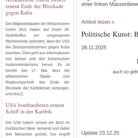
einer linken Massenbewe
erneut Ende der Blockade
gegen Kuba
Artikel lesen »
Die Mitgliedsstaaten der Afrikanischen
Union (AU) haben auf ihrem 39.
Politische Kunst: 
Gipfeltreffen am vergangenen
Wochenende gefordert, dass die USA
28.11.2025
die Zwangsmaßnahmen gegen Kuba
beenden. Dies geht aus Informationen
von telesur und des kubanischen
Außenministeriums hervor. Es ist
bereits das 17. Mal, dass die
auch so geht
afrikanischen Staats- und
Regierungschefs das Ende der
Blockade der Karibikinsel verlangen.
amerika21
USA bombardieren erneut
Schiff in der Karibik
Die USA haben erneut ein Boot im
Karibischen Meer versenkt und dabei
Update 23.12.25
drei Menschen
getötet
. Der Angriff