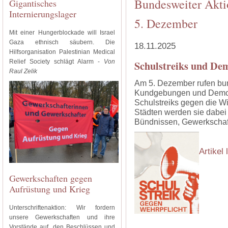
Bundesweiter Akti
Gigantisches
Internierungslager
5. Dezember
Mit einer Hungerblockade will Israel
Gaza ethnisch säubern. Die
18.11.2025
Hilfsorganisation Palestinian Medical
Relief Society schlägt Alarm -
Von
Schulstreiks und De
Raul Zelik
Am 5. Dezember rufen bu
Kundgebungen und Demons
Schulstreiks gegen die Wi
Städten werden sie dabei
Bündnissen, Gewerkschaf
Artikel
Gewerkschaften gegen
Aufrüstung und Krieg
Unterschriftenaktion: Wir fordern
unsere Gewerkschaften und ihre
Vorstände auf, den Beschlüssen und