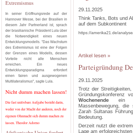
Extremismus
29.11.2025
In seiner Eröffnungsrede auf der
Think Tanks, Bots und Al
Hannover Messe, bei der Brasilien in
auf dem Subkontinent
diesem Jahr Partnerland ist, sprach
der brasilianische Präsident Lula über
https://amerika21.de/analys
die Notwendigkeit eines neuen
Entwicklungsmodells. "Das Wachstum
des Extremismus ist eine der Folgen
der Grenzen eines Modells, dessen
Artikel lesen »
Vorteile nicht alle Menschen
erreichen. Ein neues
Parteigründung Dei
Entwicklungsparadigma erfordert
einen fairen und ausgewogenen
29.11.2025
Multilateralismus", sagte Lula.
Trotz der Streitigkeiten
Nicht dumm machen lassen!
Gründungskonferenz v
Wochenende
ein wi
Die fast unlösbare Aufgabe besteht darin,
Massenbewegung, die 
weder von der Macht der anderen, noch der
Zarah Sultanas Führung 
eigenen Ohnmacht sich dumm machen zu
Bedeutung.
lassen. Theodor Adorno
Derzeit nutzt die extrem
Lage am erfolgreichsten
Afrikanische Union fordert